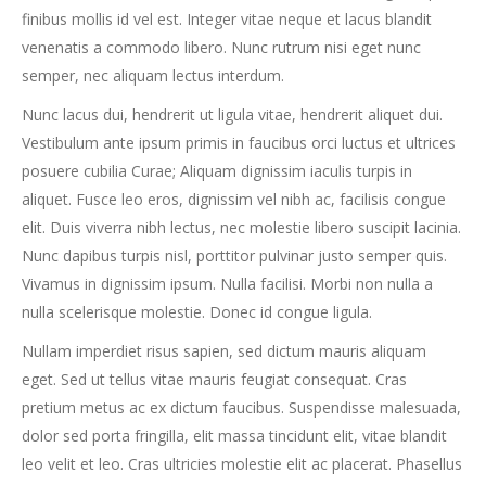
finibus mollis id vel est. Integer vitae neque et lacus blandit
venenatis a commodo libero. Nunc rutrum nisi eget nunc
semper, nec aliquam lectus interdum.
Nunc lacus dui, hendrerit ut ligula vitae, hendrerit aliquet dui.
Vestibulum ante ipsum primis in faucibus orci luctus et ultrices
posuere cubilia Curae; Aliquam dignissim iaculis turpis in
aliquet. Fusce leo eros, dignissim vel nibh ac, facilisis congue
elit. Duis viverra nibh lectus, nec molestie libero suscipit lacinia.
Nunc dapibus turpis nisl, porttitor pulvinar justo semper quis.
Vivamus in dignissim ipsum. Nulla facilisi. Morbi non nulla a
nulla scelerisque molestie. Donec id congue ligula.
Nullam imperdiet risus sapien, sed dictum mauris aliquam
eget. Sed ut tellus vitae mauris feugiat consequat. Cras
pretium metus ac ex dictum faucibus. Suspendisse malesuada,
dolor sed porta fringilla, elit massa tincidunt elit, vitae blandit
leo velit et leo. Cras ultricies molestie elit ac placerat. Phasellus