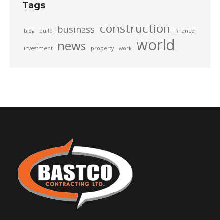
Tags
construction
business
blog
build
finance
world
news
investment
property
work