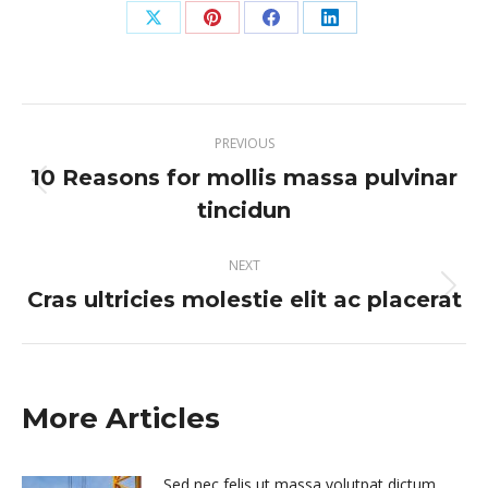
Share
Share
Share
Share
on
on
on
on
X
Pinterest
Facebook
LinkedIn
Post
PREVIOUS
navigation
10 Reasons for mollis massa pulvinar
Previous
tincidun
post:
NEXT
Cras ultricies molestie elit ac placerat
Next
post:
More Articles
Sed nec felis ut massa volutpat dictum