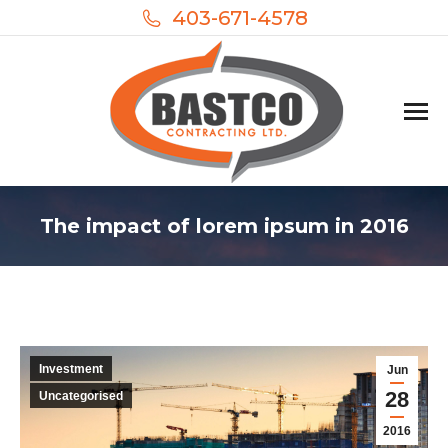
403-671-4578
The impact of lorem ipsum in 2016
Investment
Jun
28
Uncategorised
2016